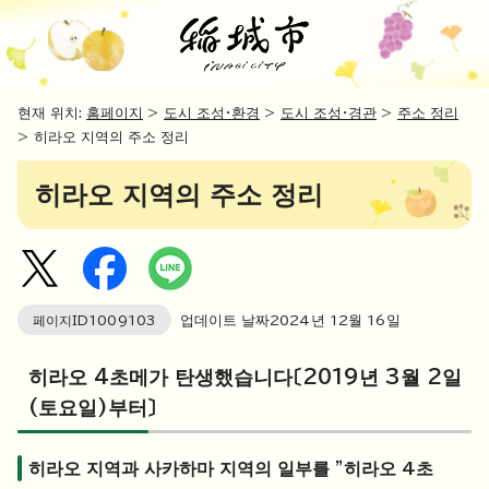
현재 위치:
홈페이지
>
도시 조성・환경
>
도시 조성・경관
>
주소 정리
> 히라오 지역의 주소 정리
히라오 지역의 주소 정리
페이지ID
1009103
업데이트 날짜
2024
년
12
월
16
일
히라오 4초메가 탄생했습니다〔2019년 3월 2일
(토요일)부터〕
히라오 지역과 사카하마 지역의 일부를 "히라오 4초