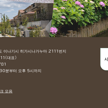
쿄도 이나기시 히가시나가누마 2111번지
11（대표）
시
781
 30분부터 오후 5시까지
크 모음