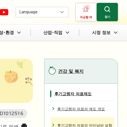
Language
찾기
위급할 때
성・환경
산업・직업
시정 정보
건강 및 복지
후기고령자 의료제도
후기고령자 의료의 제도 개요
ID
1012516
후기고령자 의료의 마이넘버 보험
씨로 인쇄