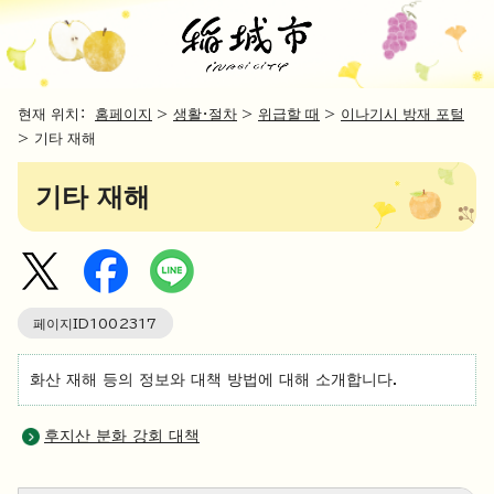
현재 위치：
홈페이지
>
생활・절차
>
위급할 때
>
이나기시 방재 포털
> 기타 재해
기타 재해
페이지ID
1002317
화산 재해 등의 정보와 대책 방법에 대해 소개합니다.
후지산 분화 강회 대책