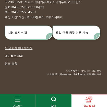
〒206-8601 도쿄도 이나기시 히가시나가누마 2111번지
전화：042-378-2111（대표）
팩스：042-377-4781
개청 시간: 오전 8시 30분부터 오후 5시까지
시청 오시는 길
휴일 민원 창구 이용 가능
이 웹사이트에 대하여
개인정보 처리
링크 모음
저작권 © 이나기시. 모든 권리 보유.
저작권 © K.Okawara ・ Jet Inoue. 모든 권리 보유.
メニュー
찾기
위급할 때