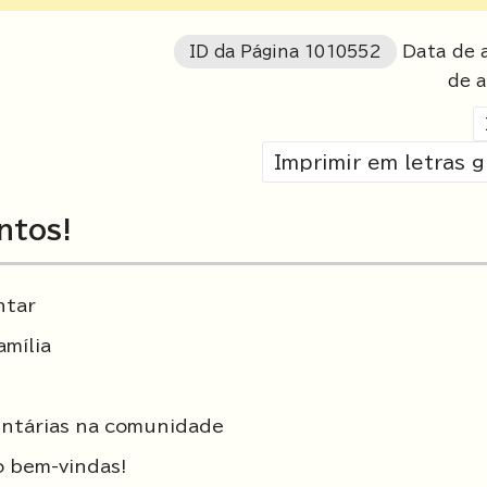
ID da Página
1010552
Data de a
de a
Imprimir em letras 
ntos!
ntar
mília
luntárias na comunidade
o bem-vindas!