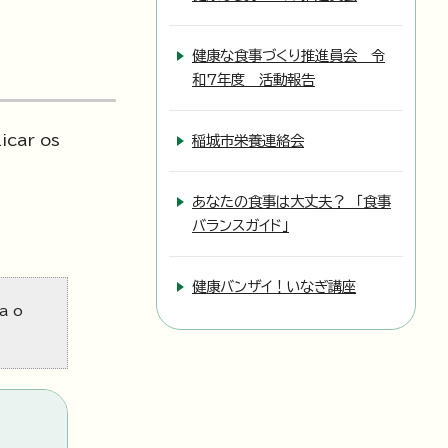
健康な食事づくり推進員会 令
和7年度 活動報告
icar os
稲城市栄養連絡会
あなたの食事は大丈夫？ 「食事
バランスガイド」
健康バンザイ！いなぎ講座
a o