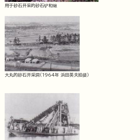
用于砂石开采的砂石铲和锹
大丸的砂石开采洞（1964年 浜田英夫拍摄）