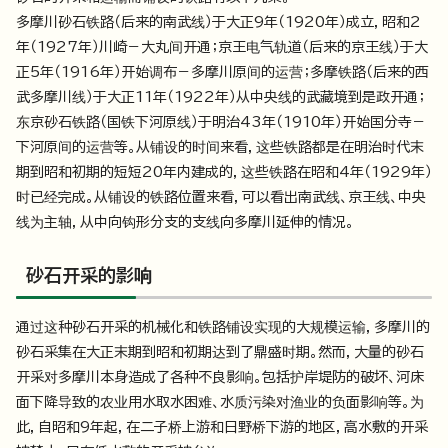
多摩川砂石铁路（后来的南武线）于大正9年（1920年）成立，昭和2
年（1927年）川崎－大丸间开通；京王电气轨道（后来的京王线）于大
正5年（1916年）开始调布－多摩川原间的运营；多摩铁路（后来的西
武多摩川线）于大正11年（1922年）从中央线的武藏境到是政开通；
东京砂石铁路（国铁下河原线）于明治43年（1910年）开始国分寺－
下河原间的运营等。从铺设的时间来看，这些铁路都是在明治时代末
期到昭和初期的短短20年内建成的，这些铁路在昭和4年（1929年）
时已经完成。从铺设的铁路位置来看，可以看出南武线、京王线、中央
线为主轴，从中向钩形分支的支线向多摩川延伸的情况。
砂石开采的影响
通过这种砂石开采的机械化和铁路铺设实现的大规模运输，多摩川的
砂石采集在大正末期到昭和初期达到了鼎盛时期。然而，大量的砂石
开采对多摩川本身造成了各种不良影响。包括护岸堤防的破坏、河床
面下降导致的农业用水取水困难、水质污染对渔业的负面影响等。为
此，自昭和9年起，在二子桥上游和日野桥下游的地区，高水敷的开采