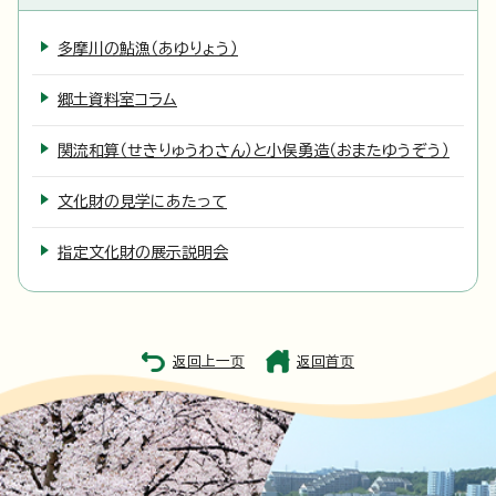
多摩川の鮎漁（あゆりょう）
郷土資料室コラム
関流和算（せきりゅうわさん）と小俣勇造（おまたゆうぞう）
文化財の見学にあたって
指定文化財の展示説明会
返回上一页
返回首页