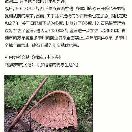
被禁止，只有低水敷的开采被允许。
战后，昭和20年代，战后复兴逐渐推进，多摩川的砂石开采也开始恢
复到战前的繁荣。然而，由于乱采造成的砂石污染也在加剧，因此在昭
和27年，关于日野桥下游的多摩川，签订了《多摩川砂石采集管理协
议》，加强了监管。进入昭和30年代，监管进一步加强，昭和39年，青
梅市的万年桥至多摩川的商业开采全面禁止。次年昭和40年，多摩川
全域全面禁止，砂石开采的历史就此结束。
引用参考文献．《稻城市史下卷》
『稻城市的民俗（四）』『稻城的物与生活3』