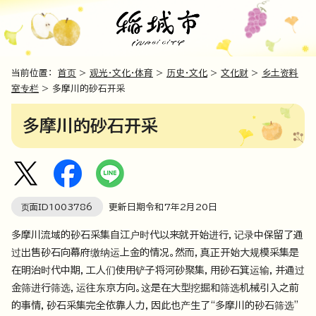
当前位置：
首页
>
观光・文化・体育
>
历史・文化
>
文化财
>
乡土资料
室专栏
> 多摩川的砂石开采
多摩川的砂石开采
页面ID
1003786
更新日期令和7年2月
20
日
多摩川流域的砂石采集自江户时代以来就开始进行，记录中保留了通
过出售砂石向幕府缴纳运上金的情况。然而，真正开始大规模采集是
在明治时代中期，工人们使用铲子将河砂聚集，用砂石箕运输，并通过
金筛进行筛选，运往东京方向。这是在大型挖掘和筛选机械引入之前
的事情，砂石采集完全依靠人力，因此也产生了“多摩川的砂石筛选”