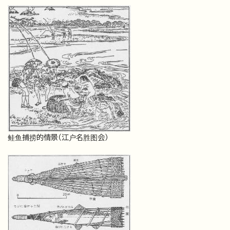
鲑鱼捕捞的情景（江户名胜图会）