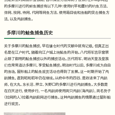
的多摩川进行的鲜鱼捕捞有以下几种：使用钓竿和置钓的钓鱼方法、
弹网、投网、待网、代网等网鱼方法、使用箱目镜和渔船的突击捕鱼方
法，以及鸬鹚捕鱼。
多摩川的鲑鱼捕鱼历史
关于多摩川的鮎鱼捕捞，早在镰仓时代的文献中就有记载，但真正出
名是在江户时代，随着向江户城上纳鮎鱼的开始。八代将军吉宗曾禁
止除了御用的鮎鱼捕捞以外的捕捞活动。历代将军、明治天皇及皇族
们也常常造访多摩川，享受鮎鱼捕捞。明治时代以后，多摩川成为自由
的渔场，屋形船上的鮎鱼观赏活动也得到了发展。这一时期开始了鸬
鹚捕鱼，直到昭和初年仍在继续。从府中市的四谷、是政请来了鸬鹚
师，在大丸、东长沼、押立、矢野口的多摩川进行鸬鹚捕鱼。大多数是
在白天进行，使用步行，一名鸬鹚师使用两只鸬鹚（海鸬鹚），两名势子
（拉网的人）拉着鸬鹚前网进行捕鱼。这种鸬鹚捕鱼的情景通过屋形船
进行观赏。