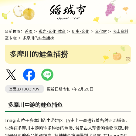
当前位置：
首页
>
观光・文化・体育
>
历史・文化
>
文化财
>
乡土资料
室专栏
> 多摩川的鲑鱼捕捞
多摩川的鲑鱼捕捞
页面ID
1003787
更新日期令和7年2月
20
日
多摩川中游的鲑鱼捕鱼
Inagi市位于多摩川的中游地区，历史上一直进行着各种河流捕鱼。
生活在多摩川中游的许多种类的鱼类，曾是古人珍贵的食物来源。特
别是鲜鱼的商品价值很高，各种捕鱼方法得到了发展。在Inagi周边