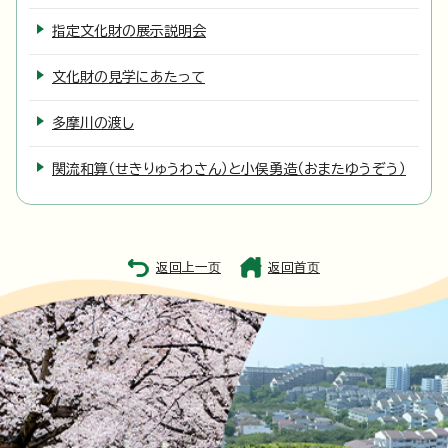
指定文化財の展示説明会
文化財の見学にあたって
多摩川の渡し
関流和算（せきりゅうわさん）と小俣勇造（おまたゆうぞう）
返回上一页
返回首页