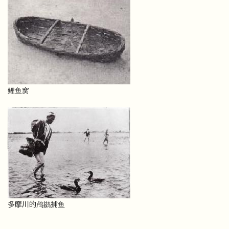
鲤鱼窝
多摩川的鸬鹚捕鱼