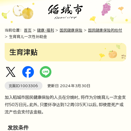
当前位置：
首页
>
健康・福利
>
国民健康保险
>
国民健康保险的给付
> 生育育儿一次性补助金
生育津贴
页面ID
1003306
更新日
2024
年3月
30
日
加入稻城市国民健康保险的人员在分娩时，将作为分娩育儿一次金支
付50万日元。此外，只要怀孕达到12周（85天）以后，即使是死产或
流产也会支付该金额。
发放条件