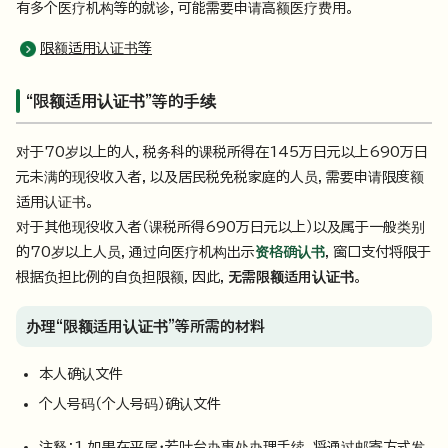
有多个医疗机构等的就诊，可能需要申请高额医疗费用。
限额适用认证书等
“限额适用认证书”等的手续
对于70岁以上的人，税务科的课税所得在145万日元以上690万日
元未满的现役收入者，以及居民税免税家庭的人员，需要申请限度额
适用认证书。
对于其他现役收入者（课税所得690万日元以上）以及属于一般类别
的70岁以上人员，通过向医疗机构出示
资格确认书
，窗口支付将限于
根据负担比例的自负担限额，因此，
无需限额适用认证书
。
办理“限额适用认证书”等所需的材料
本人确认文件
个人号码（个人号码）确认文件
注释：1 如果在平尾・若叶台办事处办理手续，将通过邮寄方式发