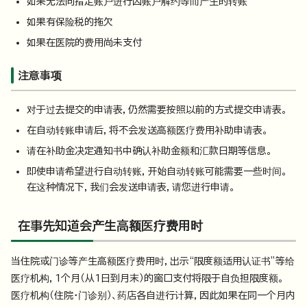
如果无法向指定账户进行因账户解约等而产生的转账
如果有保险税的拖欠
如果在医院的费用尚未支付
注意事项
对于过去提交的申请表，仍然需要按照以前的方式提交申请表。
在自动转账申请后，将不会发送高额医疗费用补助申请表。
请在补助金决定通知书中确认补助金额和汇款日期等信息。
即使申请希望进行自动转账，开始自动转账可能需要一些时间。
在这种情况下，我们会发送申请表，请您进行申请。
在事先知道会产生高额医疗费用时
当住院或门诊等产生高额医疗费用时，出示“限度额适用认证书”等给
医疗机构，1个月（从1日到月末）的窗口支付将限于自负担限度额。
医疗机构（住院・门诊别）、药店各自进行计算，因此如果在同一个月内