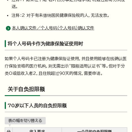
送。
注释：2 对于有未缴纳国民健康保险税的人，无法发放。
本人确认文件／个人号码（个人号码）确认文件
将个人号码卡作为健康保险证使用时
如果个人号码卡已注册为健康保险证使用，并且使用能够在线确认医
疗保险资格的医疗机构，则无需出示“限额适用认证书”等。但对于分
类O或低收入者2，且住院超过90天的情况，需要申请。
关于自负担限额
70岁以下人员的自负担限额
表の幅を切り替える
分
收入要求
一个月的自负担限额