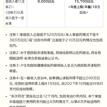
低收入者1（注
8,000日元
15,700日元
释2）：
<年度上限（年额）18万
（注释3）以及
日元>
收入低于一定
标准
注释1：家庭收入总额低于520万日元（单人家庭的情况下低于
383万日元）或“旧但书所得”总额低于210万日元的情况也包括
在内。
注释2：对于居民税非课税家庭，将继续按照以往的做法。将发放
限额适用・标准负担额减额认证书。
注释3：户主和国民健康保险的被保险人全员为居民税非课税的
家庭。
注释4：在一般收入类别中，如果确认课税所得不超过200万日
元，住院时适用年度上限41万日元，自2027年10月起实行先行
支付后报销制度。
“多次符合”是指在过去12个月内，包括有治疗的月份，单个家庭
中高额医疗费用的支付超过4次的情况下，从第4次开始适用的