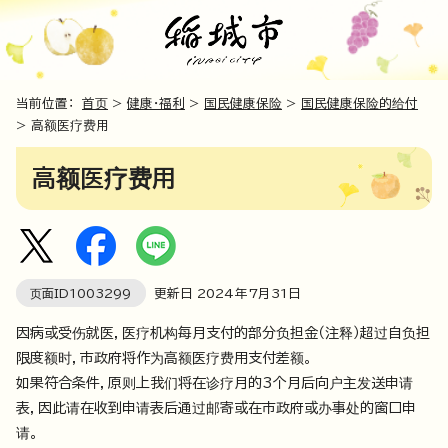
当前位置：
首页
>
健康・福利
>
国民健康保险
>
国民健康保险的给付
> 高额医疗费用
高额医疗费用
页面ID
1003299
更新日
2024
年7月
31
日
因病或受伤就医，医疗机构每月支付的部分负担金（注释）超过自负担
限度额时，市政府将作为高额医疗费用支付差额。
如果符合条件，原则上我们将在诊疗月的3个月后向户主发送申请
表，因此请在收到申请表后通过邮寄或在市政府或办事处的窗口申
请。