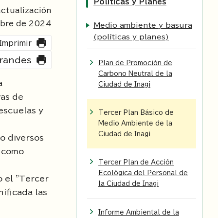
Políticas y Planes
ctualización
mbre de
2024
Medio ambiente y basura
(políticas y planes)
Imprimir
grandes
Plan de Promoción de
Carbono Neutral de la
a
Ciudad de Inagi
vas de
escuelas y
Tercer Plan Básico de
Medio Ambiente de la
Ciudad de Inagi
o diversos
l como
Tercer Plan de Acción
Ecológica del Personal de
 el "Tercer
la Ciudad de Inagi
ificada las
Informe Ambiental de la