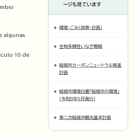
ージも見ています
ambio
d
環境・ごみ（政策・計画）
e algunas
生物多様性いなぎ戦略
ículo 10 de
稲城市カーボンニュートラル推進
計画
稲城市環境白書「稲城市の環境」
（令和8年5月発行）
第二次稲城市観光基本計画