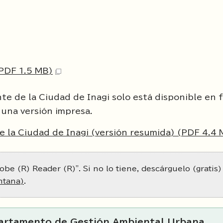
(PDF 1.5 MB)
te de la Ciudad de Inagi solo está disponible en 
 una versión impresa.
 la Ciudad de Inagi (versión resumida) (PDF 4.4 
obe (R) Reader (R)". Si no lo tiene, descárguelo (gratis)
ntana)
.
partamento de Gestión Ambiental Urbana,