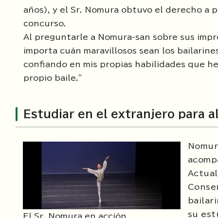
años), y el Sr. Nomura obtuvo el derecho a pa
concurso.
Al preguntarle a Nomura-san sobre sus impr
importa cuán maravillosos sean los bailarin
confiando en mis propias habilidades que he 
propio baile."
Estudiar en el extranjero para a
Nomura
acompa
Actual
Conse
bailar
su est
El Sr. Nomura en acción