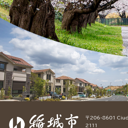
〒206-8601 Ciuda
2111