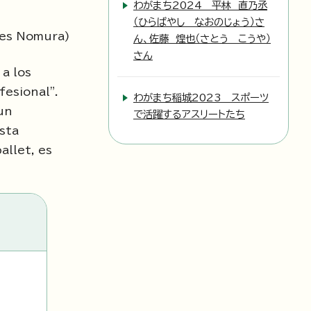
わがまち2024 平林 直乃丞
（ひらばやし なおのじょう）さ
o es Nomura)
ん、佐藤 煌也（さとう こうや）
さん
a los
fesional".
わがまち稲城2023 スポーツ
un
で活躍するアスリートたち
sta
allet, es