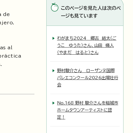
このページを見た人は次のペ
a de
ージも見ています
njero.
わがまち2024 郷古 結太（ご
うこ ゆうた）さん、山田 脩人
as al
（やまだ はると）さん
práctica
.
野村駿介さん ローザンヌ国際
バレエコンクール2026出場壮行
会
No.168 野村 駿介さんを稲城市
ホームタウンアーティストに認
定！