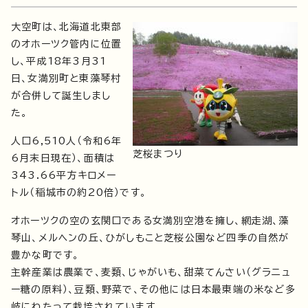
大空町は、北海道北東部
のオホーツク管内に位置
し、平成18年3月31
日、女満別町と東藻琴村
が合併して誕生しまし
た。
人口6,510人（令和6年
芝桜まつり
6月末日現在）、面積は
343.66平方キロメー
トル（稲城市の約20倍）です。
オホーツクの空の玄関口である女満別空港を擁し、網走湖、藻
琴山、メルヘンの丘、ひがしもこと芝桜公園など四季の自然が
豊かな町です。
主幹産業は農業で、麦類、じゃがいも、甜菜てんさい（グラニュ
ー糖の原料）、豆類、野菜で、その他には日本最東端の米など多
岐にわたって栽培されています。