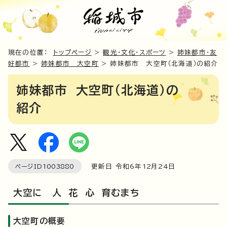
現在の位置：
トップページ
>
観光・文化・スポーツ
>
姉妹都市・友
好都市
>
姉妹都市 大空町
> 姉妹都市 大空町（北海道）の紹介
姉妹都市 大空町（北海道）の
紹介
ページID
1003880
更新日 令和6年
12
月
24
日
大空に 人 花 心 育むまち
大空町の概要