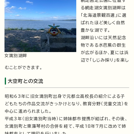
網走国定公園に位置す
る網走湖女満別湖畔は
「北海道景観百選」に選
ばれたほど美しく自然
豊かな湖です。
湖畔沿いには天然記念
物である水芭蕉の群生
が広がるほか、夏には浜
女満別湖畔
辺で「しじみ採り」を楽し
むことができます。
大空町との交流
昭和63年に旧女満別町出身で元都立高校長の紹介による子
どもたちの作品交流がきっかけとなり、教育分野（児童交流）を
中心に進められました。
平成3年（旧女満別町当時）に姉妹都市提携が結ばれ、その後、
女満別町と東藻琴村の合併を経て、平成18年7月に改めて姉
妹都市として調印を行いました。