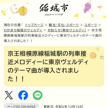
現在の位置：
トップページ
>
観光・文化・スポーツ
>
スポーツ
>
わがまち稲城のヴェルディ
>
お知らせ（東京ヴェルディ）
> 京王相
模原線稲城駅の列車接近メロディーに東京ヴェルディのテーマ曲が
導入されました！！
京王相模原線稲城駅の列車接
近メロディーに東京ヴェルディ
のテーマ曲が導入されまし
た！！
ページID
1004093
更新日 令和6年
12
月
16
日