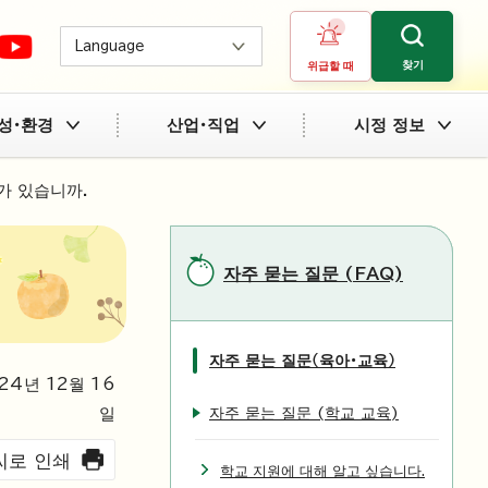
Language
찾기
위급할 때
성・환경
산업・직업
시정 정보
가 있습니까.
자주 묻는 질문 (FAQ)
자주 묻는 질문（육아・교육）
24
년
12
월
16
자주 묻는 질문 (학교 교육)
일
씨로 인쇄
학교 지원에 대해 알고 싶습니다.