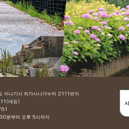
쿄도 이나기시 히가시나가누마 2111번지
11（대표）
시
781
 30분부터 오후 5시까지