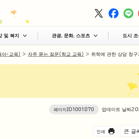
강 및 복지
관광, 문화, 스포츠
도시 조
육아・교육）
>
자주 묻는 질문（학교 교육）
> 취학에 관한 상담 창구
)
페이지ID
1001870
업데이트 날짜
20
큰 글
인쇄