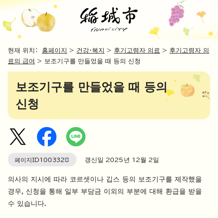
현재 위치：
홈페이지
>
건강・복지
>
후기고령자 의료
>
후기고령자 의
료의 급여
> 보조기구를 만들었을 때 등의 신청
보조기구를 만들었을 때 등의
신청
페이지ID
1003328
갱신일
2025
년
12
월 2일
의사의 지시에 따라 코르셋이나 깁스 등의 보조기구를 제작했을
경우, 신청을 통해 일부 부담금 이외의 부분에 대해 환급을 받을
수 있습니다.