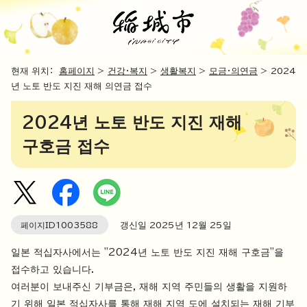
현재 위치：
홈페이지
>
건강・복지
>
생활복지
>
모금・의연금
> 2024
년 노토 반도 지진 재해 의연금 접수
2024년 노토 반도 지진 재해
구호금 접수
페이지ID
1003588
갱신일
2025
년
12
월
25
일
일본 적십자사에서는 "2024년 노토 반도 지진 재해 구호금"을
접수하고 있습니다.
여러분이 보내주신 기부금은, 재해 지역 주민들의 생활을 지원하
기 위해 일본 적십자사를 통해 재해 지역 도에 설치되는 재해 기부