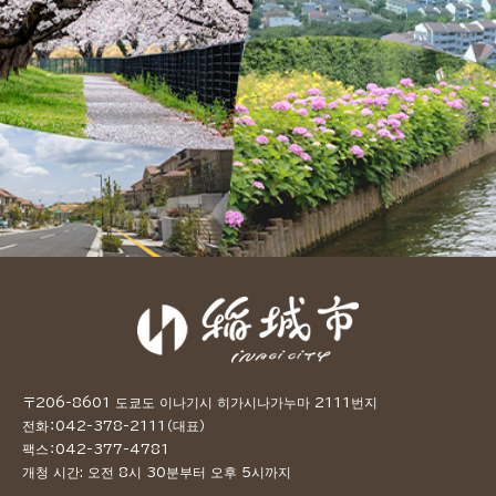
〒206-8601 도쿄도 이나기시 히가시나가누마 2111번지
전화：042-378-2111（대표）
팩스：042-377-4781
개청 시간: 오전 8시 30분부터 오후 5시까지