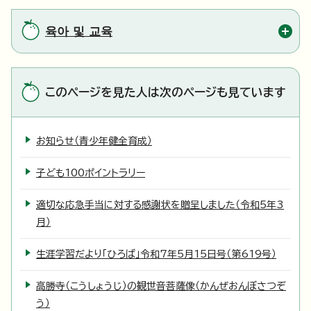
육아 및 교육
このページを見た人は次のページも見ています
お知らせ（青少年健全育成）
子ども100ポイントラリー
適切な応急手当に対する感謝状を贈呈しました（令和5年3
月）
生涯学習だより「ひろば」令和7年5月15日号（第619号）
高勝寺（こうしょうじ）の観世音菩薩像（かんぜおんぼさつぞ
う）