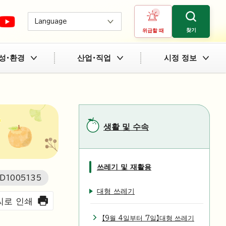
Language
찾기
위급할 때
성・환경
산업・직업
시정 정보
생활 및 수속
쓰레기 및 재활용
D
1005135
대형 쓰레기
씨로 인쇄
【9월 4일부터 7일】대형 쓰레기