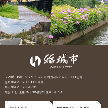
〒206-8601 도쿄도 이나기시 히가시나가누마 2111번지
전화：042-378-2111（대표）
팩스：042-377-4781
개청 시간: 오전 8시 30분부터 오후 5시까지
시청 오시는 길
휴일 민원 창구 이용 가능