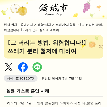
현재 위치：
홈페이지
>
생활·절차
>
쓰레기·재활용
> 【그 버리는 방법,
위험합니다!】쓰레기 분리 철저에 대하여
【그 버리는 방법, 위험합니다!】
쓰레기 분리 철저에 대하여
페이지ID
1012673
갱신일 레이와 7년 7월
11
일
헬륨 가스통 혼입 사례
레이와 7년 7월 11일에 클린센터 다마가와 시설 내(불연 쓰레