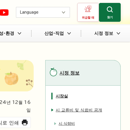
Language
찾기
위급할 때
성・환경
산업・직업
시정 정보
시정 정보
시장실
24
년
12
월
16
시 교류비 및 식료비 공개
일
씨로 인쇄
시 식량비