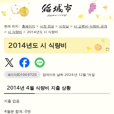
현재 위치：
홈페이지
>
시정 정보
>
시장실
>
시 교류비・식량비 공개
>
시 식량비
> 2014년도 시 식량비
2014년도 시 식량비
페이지ID
1005728
업데이트 날짜
2024
년
12
월
16
일
2014년 4월 식량비 지출 상황
지출 없음
4월분 합계: 0엔