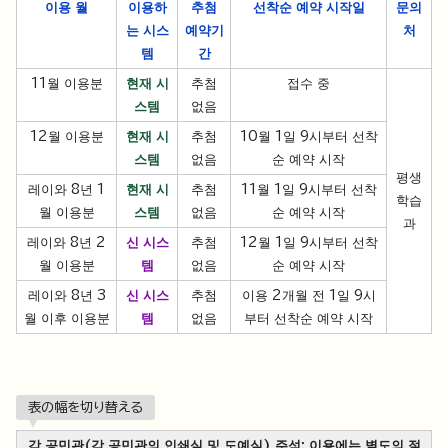
이용 월
이용하
추첨
선착순 예약 시작일
문의
는 시스
예약
기
처
템
간
11월 이용분
현재 시
추첨
접수 중
스템
없음
12월 이용분
현재 시
추첨
10월 1일 9시부터 선착
스템
없음
순 예약 시작
평생
레이와 8년 1
현재 시
추첨
11월 1일 9시부터 선착
학습
월 이용분
스템
없음
순 예약 시작
과
레이와 8년 2
신 시스
추첨
12월 1일 9시부터 선착
월 이용분
템
없음
순 예약 시작
레이와 8년 3
신 시스
추첨
이용 2개월 전 1일 9시
월 이후 이용분
템
없음
부터 선착순 예약 시작
表の幅を切り替える
각 공민관(각 공민관의 인쇄실 및 도예실) 주석: 이용에는 별도의 절