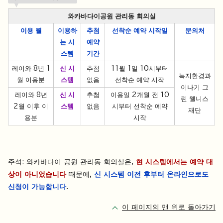
와카바다이공원 관리동 회의실
이용 월
이용하
추첨
선착순 예약 시작일
문의처
는 시
예약
스템
기간
레이와 8년 1
신 시
추첨
11월 1일 10시부터
녹지환경과
월 이용분
스템
없음
선착순 예약 시작
이나기 그
레이와 8년
신 시
추첨
이용일 2개월 전 10
린 웰니스
2월 이후 이
스템
없음
시부터 선착순 예약
재단
용분
시작
주석: 와카바다이 공원 관리동 회의실은,
현 시스템에서는 예약 대
상이 아니었습니다
때문에,
신 시스템 이전 후부터 온라인으로도
신청이 가능합니다
.
이 페이지의 맨 위로 돌아가기