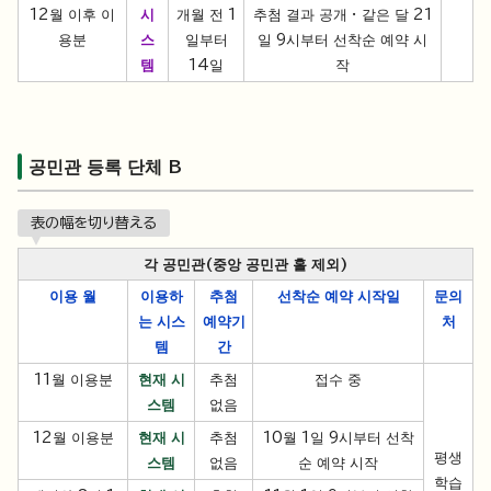
12월 이후 이
시
개월 전 1
추첨 결과 공개 · 같은 달 21
용분
스
일부터
일 9시부터 선착순 예약 시
템
14일
작
공민관 등록 단체 B
表の幅を切り替える
각 공민관(중앙 공민관 홀 제외)
이용 월
이용하
추첨
선착순 예약 시작일
문의
는 시스
예약
기
처
템
간
11월 이용분
현재 시
추첨
접수 중
스템
없음
12월 이용분
현재 시
추첨
10월 1일 9시부터 선착
평생
스템
없음
순 예약 시작
학습