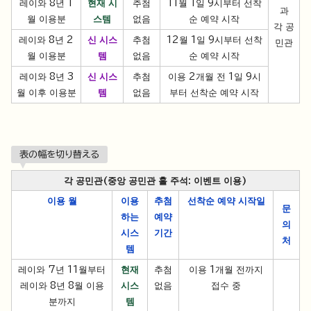
레이와 8년 1
현재 시
추첨
11월 1일 9시부터 선착
과
월 이용분
스템
없음
순 예약 시작
각 공
레이와 8년 2
신 시스
추첨
12월 1일 9시부터 선착
민관
월 이용분
템
없음
순 예약 시작
레이와 8년 3
신 시스
추첨
이용 2개월 전 1일 9시
월 이후 이용분
템
없음
부터 선착순 예약 시작
表の幅を切り替える
각 공민관(중앙 공민관 홀 주석: 이벤트 이용)
이용 월
이용
추첨
선착순 예약 시작일
문
하는
예약
의
시스
기간
처
템
레이와 7년 11월부터
현재
추첨
이용 1개월 전까지
레이와 8년 8월 이용
시스
없음
접수 중
분까지
템