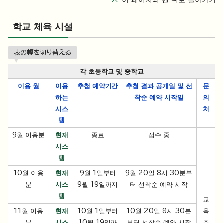
이 페이지의 맨 위로 돌아가기
학교 체육 시설
表の幅を切り替える
각 초등학교 및 중학교
이용 월
이용
추첨 예약
기간
추첨 결과 공개일 및 선
문
하는
착순 예약 시작일
의
시스
처
템
9월 이용분
현재
종료
접수 중
시스
템
10월 이용
현재
9월 1일부터
9월 20일 8시 30분부
분
시스
9월 19일까지
터 선착순 예약 시작
템
교
11월 이용
현재
10월 1일부터
10월 20일 8시 30분
육
분
시스
10월 19일까
부터 선착순 예약 시작
총