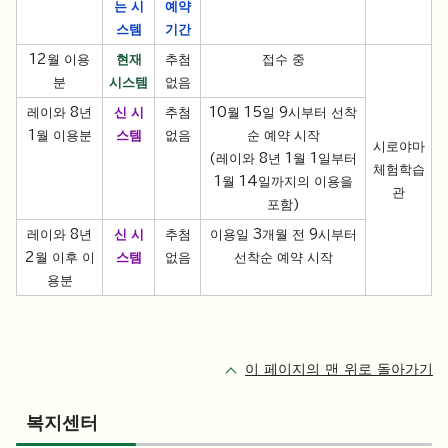
는 시
예약
스템
기간
12월 이용
현재
추첨
접수 중
분
시스템
없음
레이와 8년
신 시
추첨
10월 15일 9시부터 선착
1월 이용분
스템
없음
순 예약 시작
시로야마
(레이와 8년 1월 1일부터
체험학습
1월 14일까지의 이용을
관
포함)
레이와 8년
신 시
추첨
이용일 3개월 전 9시부터
2월 이후 이
스템
없음
선착순 예약 시작
용분
이 페이지의 맨 위로 돌아가기
복지센터