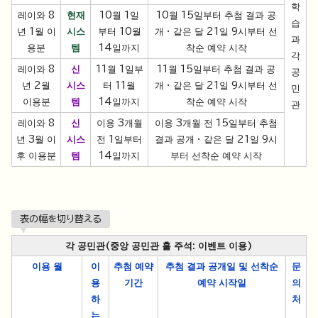
학
레이와 8
현재
10월 1일
10월 15일부터 추첨 결과 공
습
년 1월 이
시스
부터 10월
개 · 같은 달 21일 9시부터 선
과
용분
템
14일까지
착순 예약 시작
각
레이와 8
신
11월 1일부
11월 15일부터 추첨 결과 공
공
년 2월
시스
터 11월
개 · 같은 달 21일 9시부터 선
민
이용분
템
14일까지
착순 예약 시작
관
레이와 8
신
이용 3개월
이용 3개월 전 15일부터 추첨
년 3월 이
시스
전 1일부터
결과 공개 · 같은 달 21일 9시
후 이용분
템
14일까지
부터 선착순 예약 시작
表の幅を切り替える
각 공민관(중앙 공민관 홀 주석: 이벤트 이용)
이용 월
이
추첨 예약
추첨 결과 공개일 및 선착순
문
용
기간
예약 시작일
의
하
처
는