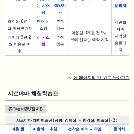
는 시스
예약
기
문의처
템
간
레이와 8년 1
현재 시
추첨
시민협
월 이용분까지
스템
없음
력과
이용일 3개월 전 9시
지역진
레이와 8년 2
신 시스
추첨
부터 선착순 예약 시작
흥플라
월 이용분 이
템
없음
자
후
이 페이지의 맨 위로 돌아가기
시로야마 체험학습관
表の幅を切り替える
시로야마 체험학습관(공방, 강의실, 시청각실, 학습실1·3)
이용 월
이용하
추첨
선착순 예약 시작일
문의처