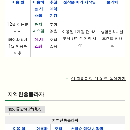
이용 월
이용하
추첨
선착순 예약 시작일
문의처
는 시
예약
스템
기간
12월 이용분
현재
추첨
까지
시스템
없음
이용일 1개월 전 9시
생활문화시설
부터 선착순 예약 시
프렌드 히라
레이와 8년
신 시
추첨
작
오
1월 이용분
스템
없음
이후
이 페이지의 맨 위로 돌아가기
지역진흥플라자
表の幅を切り替える
지역진흥플라자
이용 월
이용하
추첨
선착순 예약 시작일