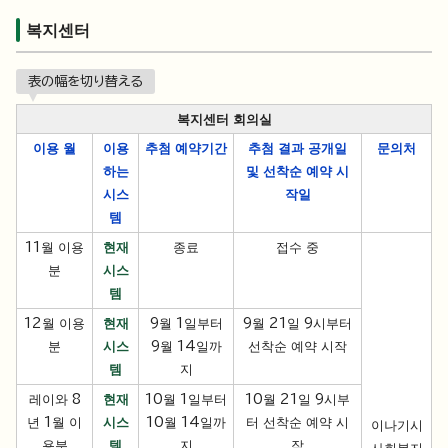
복지센터
表の幅を切り替える
복지센터 회의실
이용 월
이용
추첨 예약
기간
추첨 결과 공개일
문의처
하는
및 선착순 예약 시
시스
작일
템
11월 이용
현재
종료
접수 중
분
시스
템
12월 이용
현재
9월 1일부터
9월 21일 9시부터
분
시스
9월 14일까
선착순 예약 시작
템
지
레이와 8
현재
10월 1일부터
10월 21일 9시부
년 1월 이
시스
10월 14일까
터 선착순 예약 시
이나기시
용분
템
지
작