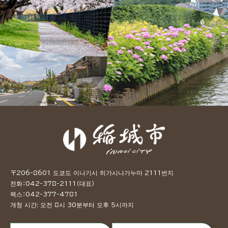
〒206-8601 도쿄도 이나기시 히가시나가누마 2111번지
전화：042-378-2111（대표）
팩스：042-377-4781
개청 시간: 오전 8시 30분부터 오후 5시까지