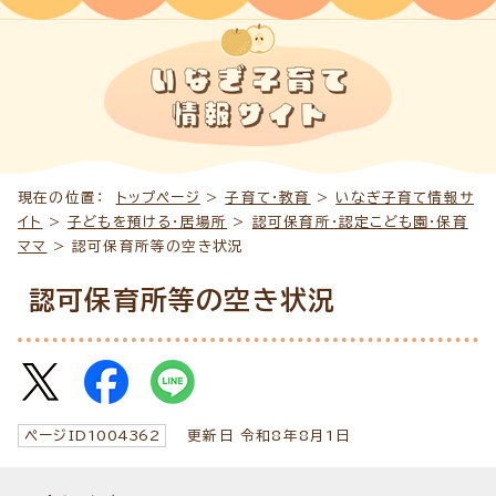
現在の位置：
トップページ
>
子育て・教育
>
いなぎ子育て情報サ
イト
>
子どもを預ける・居場所
>
認可保育所・認定こども園・保育
ママ
> 認可保育所等の空き状況
認可保育所等の空き状況
ページID
1004362
更新日 令和8年8月1日