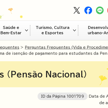
Saúde e
Turismo, Cultura
Desenvol
Bem-Estar
e Esportes
urbano・A
requentes
>
Perguntas Frequentes (Vida e Procedim
ema de isenção de pagamento para estudantes da Pen
s (Pensão Nacional)
ID da Página
1001709
Data de A
de a