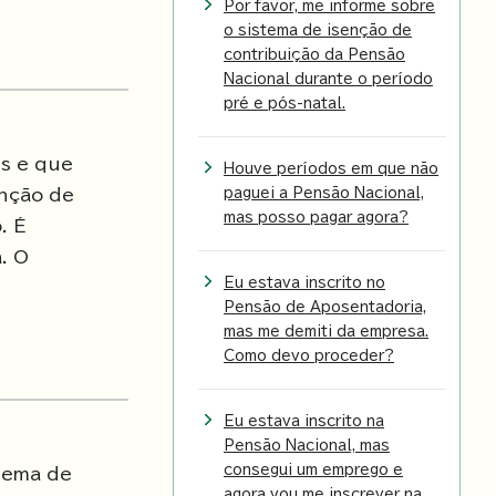
Por favor, me informe sobre
o sistema de isenção de
contribuição da Pensão
Nacional durante o período
pré e pós-natal.
s e que
Houve períodos em que não
enção de
paguei a Pensão Nacional,
mas posso pagar agora?
. É
. O
Eu estava inscrito no
Pensão de Aposentadoria,
mas me demiti da empresa.
Como devo proceder?
Eu estava inscrito na
Pensão Nacional, mas
consegui um emprego e
tema de
agora vou me inscrever na