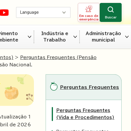
Language
Em caso de
Buscar
emergência
vimento
Indústria e
Administração
mbiente
Trabalho
municipal
entos)
>
Perguntas Frequentes (Pensão
são Nacional.
Perguntas Frequentes
Perguntas Frequentes
tualização 1
(Vida e Procedimentos)
bril de
2026