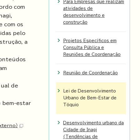
Para Empresas que realizam
cordo com
atividades de
nagi,
desenvolvimento e
construção
e com os
idas pelo
Projetos Específicos em
strução, a
Consulta Pública e
Reuniões de Coordenação
 conteúdos
sam
Reunião de Coordenação
nual de
Lei de Desenvolvimento
Urbano de Bem-Estar de
e bem-estar
Tóquio
Desenvolvimento urbano da
externo）
Cidade de Inagi
(Tendências de