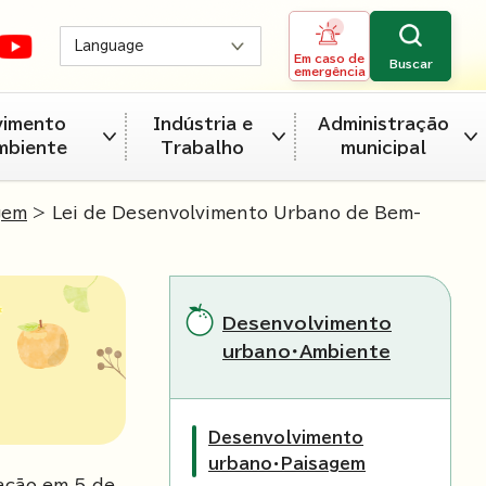
Language
Em caso de
Buscar
emergência
vimento
Indústria e
Administração
mbiente
Trabalho
municipal
gem
> Lei de Desenvolvimento Urbano de Bem-
Desenvolvimento
urbano・Ambiente
Desenvolvimento
urbano・Paisagem
ação em 5 de