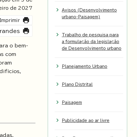
eiro de
2027
Avisos (Desenvolvimento
urbano・Paisagem)
Imprimir
grandes
Trabalho de pesquisa para
a formulação da legislação
ara o bem-
de Desenvolvimento urbano
as com
foram
Planejamento Urbano
ifícios,
Plano Distrital
Paisagem
Publicidade ao ar livre
adas,