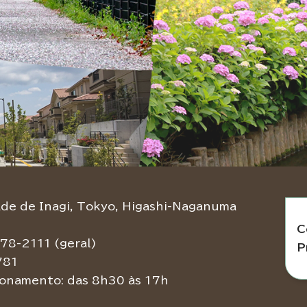
e de Inagi, Tokyo, Higashi-Naganuma
C
78-2111 (geral)
P
781
ionamento: das 8h30 às 17h