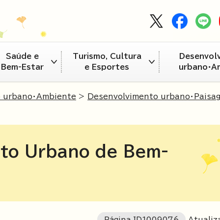
Saúde e
Turismo, Cultura
Desenvol
Bem-Estar
e Esportes
urbano・A
o urbano・Ambiente
>
Desenvolvimento urbano・Paisa
nto Urbano de Bem-
Página ID
1009076
Atualiz