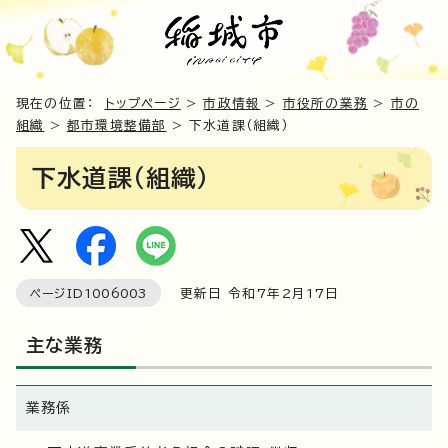
現在の位置：
トップページ
>
市政情報
>
市役所の業務
>
市の
組織
>
都市環境整備部
> 下水道課（組織）
下水道課（組織）
ページID
1006003
更新日 令和7年2月
17
日
主な業務
業務係