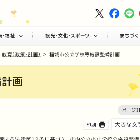
康・福祉
観光・文化・スポーツ
まちづく
>
教育（政策・計画）
> 稲城市公立学校等施設整備計画
備計画
ページI
大きな文
印刷
関する法律第12条に基づき、市内公立小中学校の施設整