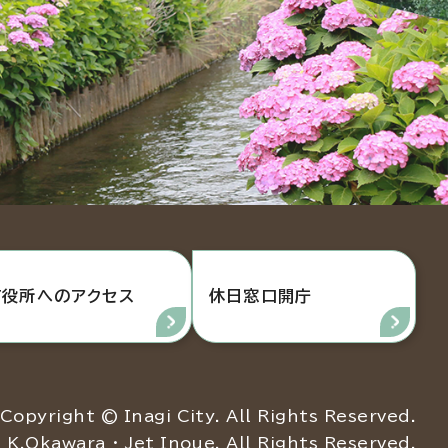
市役所へのアクセス
休日窓口開庁
Copyright © Inagi City. All Rights Reserved.
K.Okawara ・ Jet Inoue. All Rights Reserved.