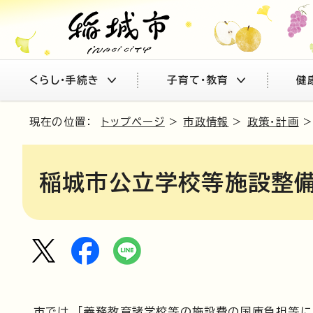
くらし・手続き
子育て・教育
健
現在の位置：
トップページ
>
市政情報
>
政策・計画
稲城市公立学校等施設整
市では、「義務教育諸学校等の施設費の国庫負担等に