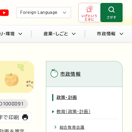
Foreign Language
いざという
さがす
ときに
り・環境
産業・しごと
市政情報
市政情報
政策・計画
D
1008891
教育（政策・計画）
字で印刷
総合教育会議
備計画を策定