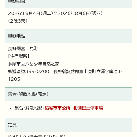
舉辦期間
2026年8月4日（週二）至2026年8月6日（週四）
（2晚3天）
舉辦地點
長野縣富士見町
【住宿場所】
多摩市立八岳少年自然之家
郵遞區號399-0200 長野縣諏訪郡富士見町立澤字廣原1-
1205
集合・解散地點（預定）
集合・解散地點：
稻城市市公所 北側巴士停車場
定員