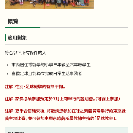
概覽
適用對象
符合以下所有條件的人
市內居住或就學的小學三年級至六年級學生
喜歡足球且能獨立完成日常生活事務者
註解：性別・足球經驗的有無不拘。
註解：家長必須參加預定於7月上旬舉行的說明會。（可線上參加）
註解：夏季合宿結束後，將邀請您參加在味之素體育場舉行的東京綠
茵主場比賽，並可參加由東京綠茵所屬教練主持的「足球教室」。