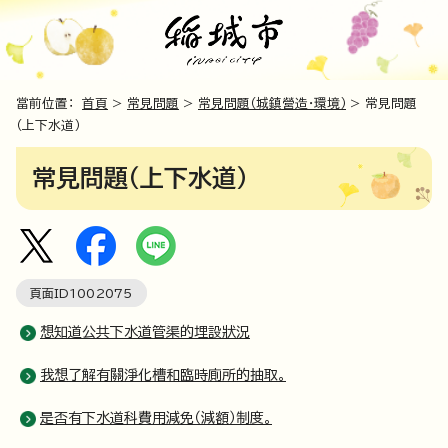
當前位置：
首頁
>
常見問題
>
常見問題（城鎮營造・環境）
> 常見問題
（上下水道）
常見問題（上下水道）
頁面ID
1002075
想知道公共下水道管渠的埋設狀況
我想了解有關淨化槽和臨時廁所的抽取。
是否有下水道科費用減免（減額）制度。