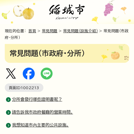
現在的位置：
首頁
>
常見問題
>
常見問題（設施介紹）
> 常見問題（市政
府・分所）
常見問題（市政府・分所）
頁面ID
1002213
分所會發行哪些證明書呢？
請告訴我市政府餐廳的營業時間。
我想知道市內主要的公共設施。