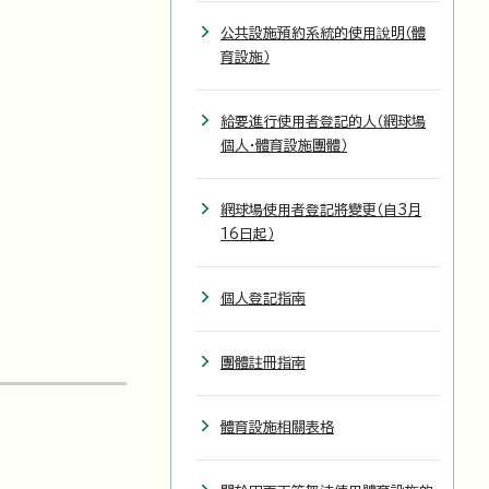
公共設施預約系統的使用說明（體
育設施）
給要進行使用者登記的人（網球場
個人・體育設施團體）
網球場使用者登記將變更（自3月
16日起）
個人登記指南
團體註冊指南
體育設施相關表格