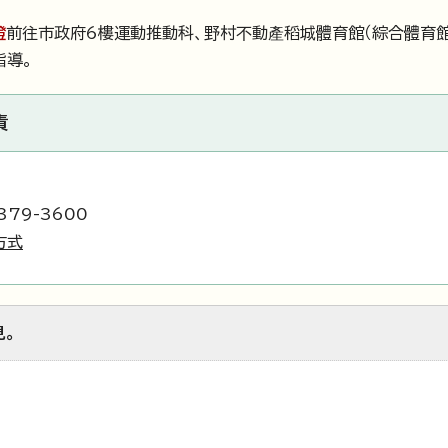
證
前往市政府6樓運動推動科、野村不動產稻城體育館（綜合體育館
指導。
責
379-3600
方式
見。