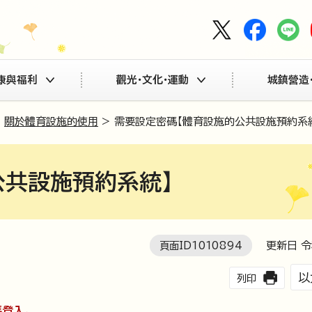
康與福利
觀光・文化・運動
城鎮營造
>
關於體育設施的使用
> 需要設定密碼【體育設施的公共設施預約系
公共設施預約系統】
頁面ID
1010894
更新日 令
以
列印
登入。