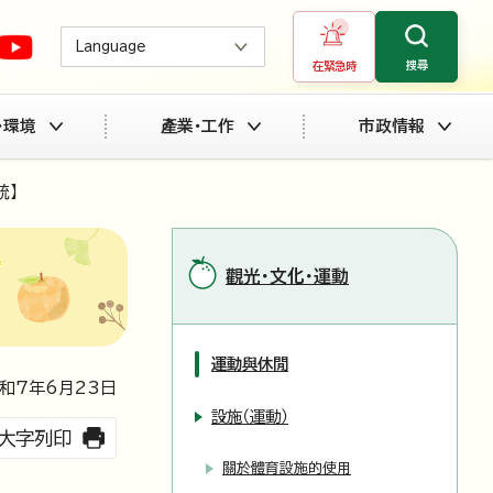
Language
搜尋
在緊急時
・環境
產業・工作
市政情報
統】
觀光・文化・運動
運動與休閒
和7年6月
23
日
設施（運動）
大字列印
關於體育設施的使用