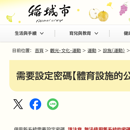
生活與手續
育兒與教育
健
目前位置：
首頁
>
觀光・文化・運動
>
運動
>
設施（運動）
需要設定密碼【體育設施的
使用新系統需要設定密碼。
請注意，無法使用舊系統的密碼