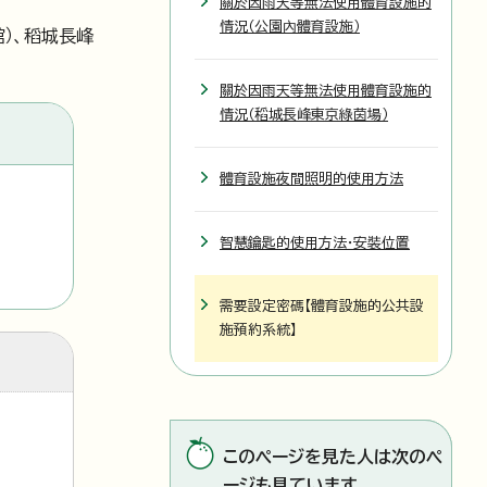
關於因雨天等無法使用體育設施的
情況（公園內體育設施）
）、稻城長峰
關於因雨天等無法使用體育設施的
情況（稻城長峰東京綠茵場）
體育設施夜間照明的使用方法
智慧鑰匙的使用方法・安裝位置
需要設定密碼【體育設施的公共設
施預約系統】
このページを見た人は次のペ
ージも見ています