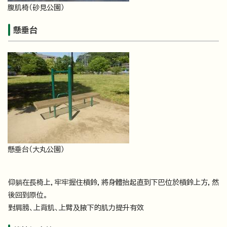
腹肌椅（砂見公園）
懸垂台
懸垂台（大丸公園）
仰躺在長椅上，牢牢握住槓鈴，將身體抬起直到下巴位於槓鈴上方，然
後回到原位。
對肩膀、上背肌、上臂及腋下的肌力提升有效