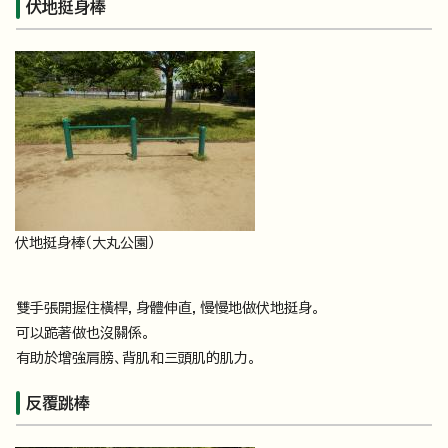
伏地挺身棒
伏地挺身棒（大丸公園）
雙手張開握住橫桿，身體伸直，慢慢地做伏地挺身。
可以跪著做也沒關係。
有助於增強肩膀、背肌和三頭肌的肌力。
反覆跳棒