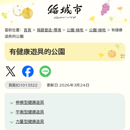
當前位置：
首頁
>
城鎮營造・環境
>
公園・綠地
>
公園・綠地
> 有健康
遊具的公園
有健康遊具的公園
頁面ID
1013322
更新日
2026
年3月
24
日
伸展型健康遊具
平衡型健康遊具
力量型健康遊具