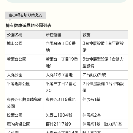
表の幅を切り替える
擁有健康遊具的公園列表
公園名稱
所在位置
設施
城山公園
向陽台四丁目6番
3台伸展設備 1台平衡設
地
備
若葉台公園
若葉台一丁目19番
3台伸展型設備 1台動力
地1
型設備
大丸公園
大丸1097番地
四台動力系統
平尾近鄰公園
平尾三丁目7番地
2台伸展設備 1台平衡設
20
備
東長沼七曲見晴兒童
東長沼3116番地
伸展系1基
公園
松葉公園
矢野口1884號
伸展系2基
蛋的廣場公園
百村2117號9
伸展系1基 動力系1基