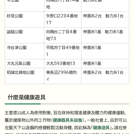
羊公園
向陽台六丁目14番
動力系2基
地
砂見公園
矢野口2284番地
伸展系2台 動力系1台
17
鼴鼠公園
向陽台二丁目4番
伸展系1基 動力系1基
地73
寺谷津公園
平尾四丁目49番地
伸展系1基
1
大丸元氣公園
大丸593番地13
伸展系1基
稻城北綠地公園
東長沼2996號的
伸展系2台 動力系1台
イ
什麼是健康遊具
主要是以成人為使用對象，旨在保持和增進健康及體力的健康運動，
屬於建築物以外的工作物（
健康器具系設施
）。一般社會上，由於可以
在藍天下以遊戲的感覺輕鬆活動身體，因此稱為「
健康遊具
」。請在使