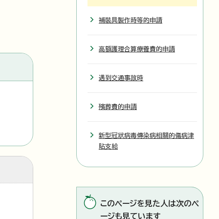
補裝具製作時等的申請
高額護理合算療養費的申請
遇到交通事故時
殯葬費的申請
新型冠狀病毒傳染病相關的傷病津
貼支給
このページを見た人は次のペ
ージも見ています