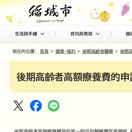
生活與手續
育兒與教育
健
現在的位置：
首頁
>
健康・福利
>
後期高齡者醫療
>
後期
後期高齡者高額療養費的申
後期高齡者高額療養費是指當一個月的醫療費用高額時，