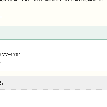
377-4781
式
見。