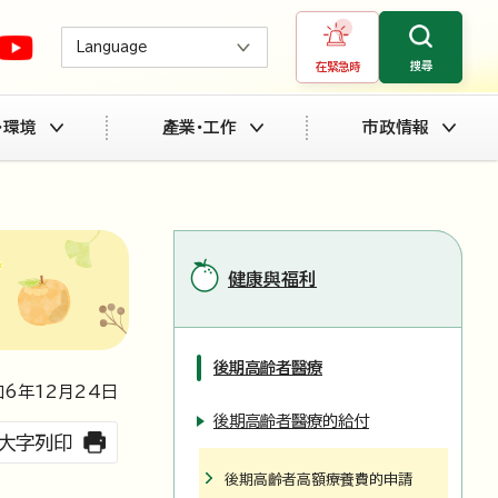
Language
搜尋
在緊急時
・環境
產業・工作
市政情報
健康與福利
後期高齡者醫療
6年
12
月
24
日
後期高齡者醫療的給付
大字列印
後期高齡者高額療養費的申請