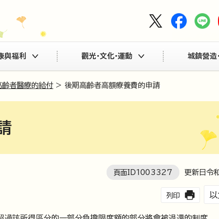
康與福利
觀光・文化・運動
城鎮營造
高齡者醫療的給付
> 後期高齡者高額療養費的申請
請
頁面ID
1003327
更新日令和
以
列印
超過該所得區分的一部分負擔限度額的部分將會被退還的制度。