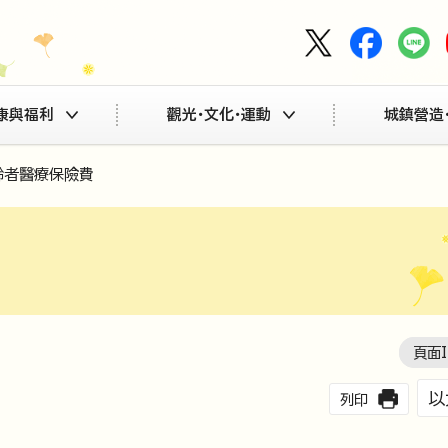
康與福利
觀光・文化・運動
城鎮營造
齡者醫療保險費
頁面I
以
列印