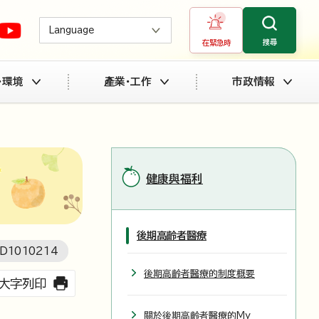
Language
搜尋
在緊急時
・環境
產業・工作
市政情報
健康與福利
後期高齡者醫療
D
1010214
後期高齡者醫療的制度概要
大字列印
關於後期高齡者醫療的My