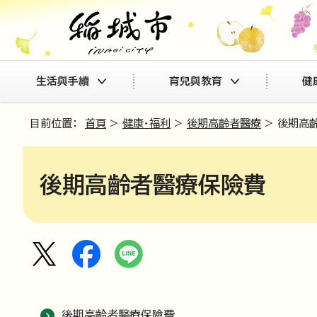
生活與手續
育兒與教育
健
目前位置：
首頁
>
健康・福利
>
後期高齡者醫療
> 後期高
後期高齡者醫療保險費
後期高齡者醫療保險費