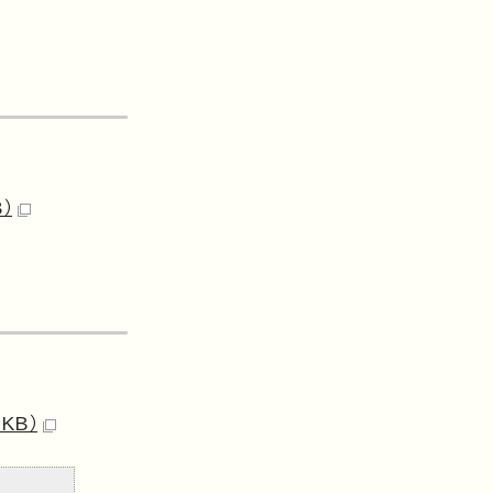
）
KB）