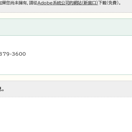
」。如果您尚未擁有，請從
Adobe系統公司的網站（新窗口）
下載（免費）。
379-3600
見。