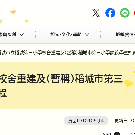
康與福利
觀光・文化・運動
城鎮營造
稻城市立稻城第三小學校舍重建及（暫稱）稻城市第三小學課後學童照
校舍重建及（暫稱）稻城市第三
程
頁面ID
1010594
更新日
2
以
列印