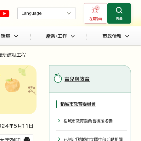
Language
搜尋
在緊急時
・環境
產業・工作
市政情報
顧班建設工程
育兒與教育
稻城市教育委員會
稻城市教育委員會後援名義
024
年5月
11
日
已制定「稻城市立國中部活動相關
大字列印