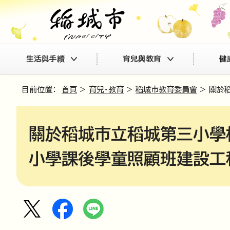
生活與手續
育兒與教育
健
目前位置：
首頁
>
育兒・教育
>
稻城市教育委員會
> 關於
關於稻城市立稻城第三小學
小學課後學童照顧班建設工