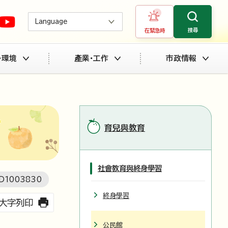
Language
搜尋
在緊急時
・環境
產業・工作
市政情報
育兒與教育
社會教育與終身學習
D
1003830
終身學習
大字列印
公民館