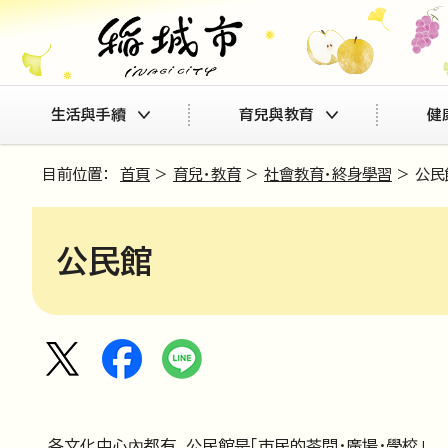
生活與手續
育兒與教育
健
目前位置：
首頁
>
育兒・教育
>
社會教育・終身學習
> 公民
公民館
各文化中心內都有。公民館是「市民的茶間・廣場・學校」。