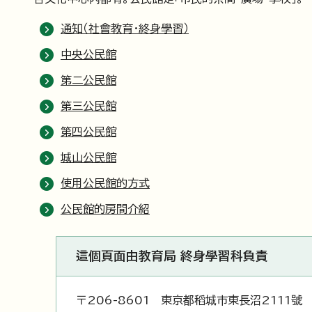
通知（社會教育・終身學習）
中央公民館
第二公民館
第三公民館
第四公民館
城山公民館
使用公民館的方式
公民館的房間介紹
這個頁面由教育局 終身學習科負責
〒206-8601 東京都稻城市東長沼2111號