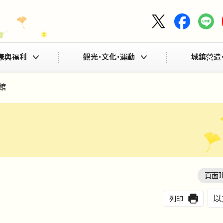
康與福利
觀光・文化・運動
城鎮營造
館
頁面I
以
列印