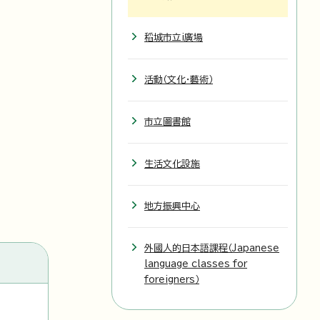
稻城市立i廣場
活動（文化・藝術）
市立圖書館
生活文化設施
地方振興中心
外國人的日本語課程（Japanese
language classes for
foreigners）