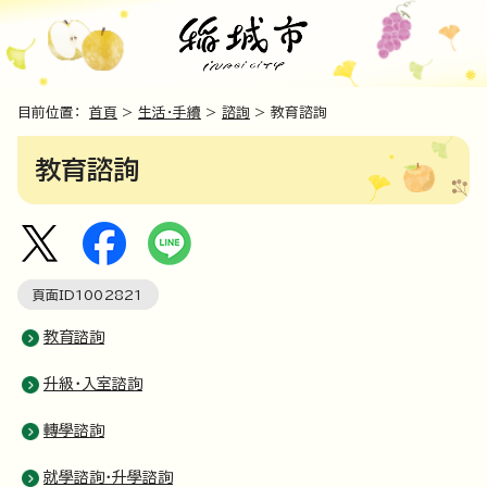
目前位置：
首頁
>
生活・手續
>
諮詢
> 教育諮詢
教育諮詢
頁面ID
1002821
教育諮詢
升級・入室諮詢
轉學諮詢
就學諮詢・升學諮詢