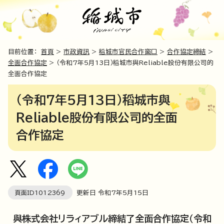
目前位置：
首頁
>
市政資訊
>
稻城市官民合作窗口
>
合作協定締結
>
全面合作協定
> （令和7年5月13日）稻城市與Reliable股份有限公司的
全面合作協定
（令和7年5月13日）稻城市與
Reliable股份有限公司的全面
合作協定
頁面ID
1012369
更新日 令和7年5月
15
日
與株式会社リラィアブル締結了全面合作協定（令和