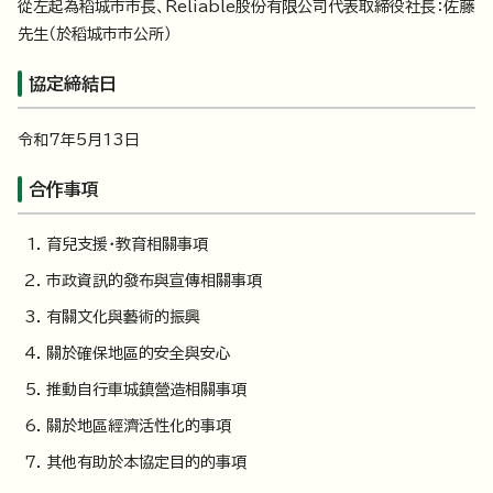
從左起為稻城市市長、Reliable股份有限公司代表取締役社長：佐藤
先生（於稻城市市公所）
協定締結日
令和7年5月13日
合作事項
育兒支援・教育相關事項
市政資訊的發布與宣傳相關事項
有關文化與藝術的振興
關於確保地區的安全與安心
推動自行車城鎮營造相關事項
關於地區經濟活性化的事項
其他有助於本協定目的的事項