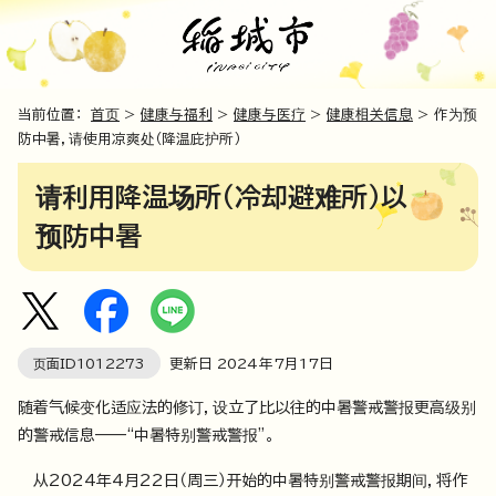
当前位置：
首页
>
健康与福利
>
健康与医疗
>
健康相关信息
> 作为预
防中暑，请使用凉爽处（降温庇护所）
请利用降温场所（冷却避难所）以
预防中暑
页面ID
1012273
更新日
2024
年7月
17
日
随着气候变化适应法的修订，设立了比以往的中暑警戒警报更高级别
的警戒信息——“中暑特别警戒警报”。
从2024年4月22日（周三）开始的中暑特别警戒警报期间，将作