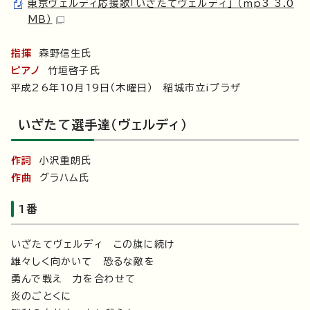
東京ヴェルディ応援歌「いざたてヴェルディ」 （mp3 3.0
MB）
指揮
森野信生氏
ピアノ
竹垣啓子氏
平成26年10月19日（木曜日） 稲城市立iプラザ
いざたて選手達（ヴェルディ）
作詞
小沢重朗氏
作曲
グラハム氏
1番
いざたてヴェルディ この旗に続け
雄々しく向かいて 恐るな敵を
勇んで戦え 力を合わせて
炎のごとくに