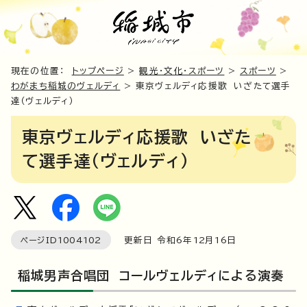
現在の位置：
トップページ
>
観光・文化・スポーツ
>
スポーツ
>
わがまち稲城のヴェルディ
> 東京ヴェルディ応援歌 いざたて選手
達（ヴェルディ）
東京ヴェルディ応援歌 いざた
て選手達（ヴェルディ）
ページID
1004102
更新日 令和6年
12
月
16
日
稲城男声合唱団 コールヴェルディによる演奏