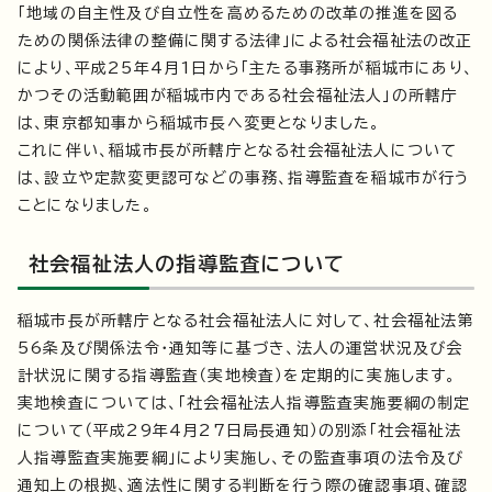
「地域の自主性及び自立性を高めるための改革の推進を図る
ための関係法律の整備に関する法律」による社会福祉法の改正
により、平成25年4月1日から「主たる事務所が稲城市にあり、
かつその活動範囲が稲城市内である社会福祉法人」の所轄庁
は、東京都知事から稲城市長へ変更となりました。
これに伴い、稲城市長が所轄庁となる社会福祉法人について
は、設立や定款変更認可などの事務、指導監査を稲城市が行う
ことになりました。
社会福祉法人の指導監査について
稲城市長が所轄庁となる社会福祉法人に対して、社会福祉法第
56条及び関係法令・通知等に基づき、法人の運営状況及び会
計状況に関する指導監査（実地検査）を定期的に実施します。
実地検査については、「社会福祉法人指導監査実施要綱の制定
について（平成29年4月27日局長通知）の別添「社会福祉法
人指導監査実施要綱」により実施し、その監査事項の法令及び
通知上の根拠、適法性に関する判断を行う際の確認事項、確認