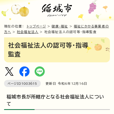
現在の位置：
トップページ
>
健康・福祉
>
福祉にかかる事業者の
方へ
>
社会福祉法人
> 社会福祉法人の認可等・指導監査
社会福祉法人の認可等・指導
監査
ページID
1003615
更新日 令和6年
12
月
16
日
稲城市長が所轄庁となる社会福祉法人につい
て