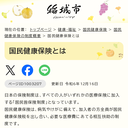
現在の位置：
トップページ
>
健康・福祉
>
国民健康保険
>
国民
健康保険の制度概要
> 国民健康保険とは
国民健康保険とは
ページID
1003287
更新日 令和6年
12
月
16
日
日本の保険制度は、すべての人がいずれかの医療保険に加入
する「国民皆保険制度」となっています。
国民健康保険は、病気やけがに備えて、加入者の方全員が国民
健康保険税を出し合い、必要な医療費にあてる相互扶助の制
度です。