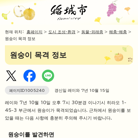
현재 위치：
홈페이지
>
도시 조성・환경
>
동물・외래종
>
해충・해충
>
원숭이 목격 정보
원숭이 목격 정보
페이지ID
1005240
갱신일 레이와 7년
10
월
15
일
레이와 7년 10월 10일 오후 7시 30분경 이나기시 히라오 1-
45-3 부근에서 원숭이가 목격되었습니다. 근처에서 원숭이를 보
았을 때는 다음 사항에 충분히 주의해 주시기 바랍니다.
원숭이를 발견하면