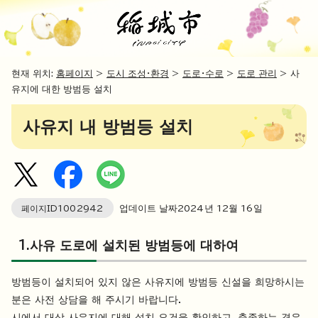
현재 위치:
홈페이지
>
도시 조성・환경
>
도로・수로
>
도로 관리
> 사
유지에 대한 방범등 설치
사유지 내 방범등 설치
페이지ID
1002942
업데이트 날짜
2024
년
12
월
16
일
1.사유 도로에 설치된 방범등에 대하여
방범등이 설치되어 있지 않은 사유지에 방범등 신설을 희망하시는
분은 사전 상담을 해 주시기 바랍니다.
시에서 대상 사유지에 대해 설치 요건을 확인하고, 충족하는 경우