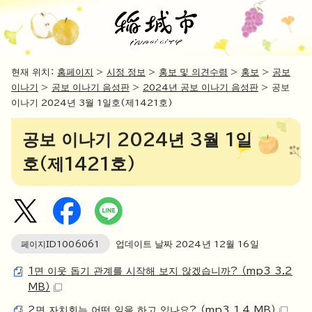
현재 위치：
홈페이지
>
시정 정보
>
홍보 및 의견수렴
>
홍보
>
공보
이나기
>
공보 이나기 음성판
>
2024년 공보 이나기 음성판
> 공보
이나기 2024년 3월 1일호(제1421호)
공보 이나기 2024년 3월 1일
호(제1421호)
페이지ID
1006061
업데이트 날짜
2024
년
12
월
16
일
1면 이웃 돕기 관계를 시작해 보지 않겠습니까? （mp3 3.2
MB）
2면 자치회는 어떤 일을 하고 있나요? （mp3 1.4 MB）