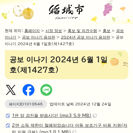
현재 위치：
홈페이지
>
시정 정보
>
홍보 및 의견수렴
>
홍보
>
공보
이나기
>
공보 이나기 음성판
>
2024년 공보 이나기 음성판
> 공보
이나기 2024년 6월 1일호(제1427호)
공보 이나기 2024년 6월 1일
호(제1427호)
페이지ID
1010646
업데이트 날짜
2024
년
12
월
24
일
1면 암 검진을 받읍시다! （mp3 5.9 MB）
2면 소득 제한이 철폐되었습니다 아동 보조기구 비용 지원(자
립 지원 급부) （mp3 8.1 MB）