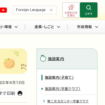
Foreign Language
いざという
さがす
ときに
り・環境
産業・しごと
市政情報
施設案内
施設案内（子育て）
和8年4月
13
日
施設案内（学童クラブ）
字で印刷
第二文化センター学童クラブ