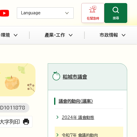
Language
搜尋
在緊急時
・環境
產業・工作
市政情報
稻城市議會
議會的動向（議案）
ID
1011878
2024年 議會動態
大字列印
令和7年 會議的動向