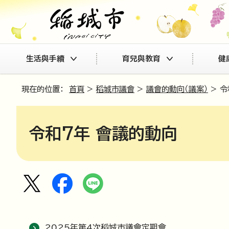
生活與手續
育兒與教育
健
現在的位置：
首頁
>
稻城市議會
>
議會的動向（議案）
> 
令和7年 會議的動向
2025年第4次稻城市議會定期會