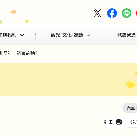
康與福利
觀光・文化・運動
城鎮營造
令和7年 議會的動向
頁面
以
列印