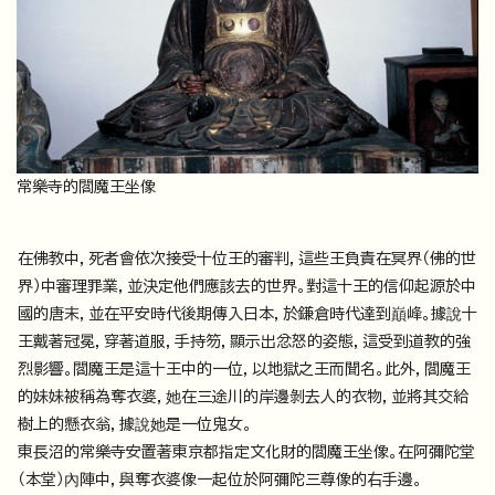
常樂寺的閻魔王坐像
在佛教中，死者會依次接受十位王的審判，這些王負責在冥界（佛的世
界）中審理罪業，並決定他們應該去的世界。對這十王的信仰起源於中
國的唐末，並在平安時代後期傳入日本，於鎌倉時代達到巔峰。據說十
王戴著冠冕，穿著道服，手持笏，顯示出忿怒的姿態，這受到道教的強
烈影響。閻魔王是這十王中的一位，以地獄之王而聞名。此外，閻魔王
的妹妹被稱為奪衣婆，她在三途川的岸邊剝去人的衣物，並將其交給
樹上的懸衣翁，據說她是一位鬼女。
東長沼的常樂寺安置著東京都指定文化財的閻魔王坐像。在阿彌陀堂
（本堂）內陣中，與奪衣婆像一起位於阿彌陀三尊像的右手邊。