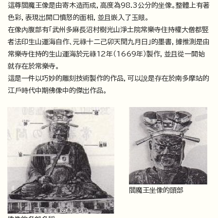
這尊閻魔王像是由寄木造而成，高度為98.3公分的坐像。整體上有著
色彩，表現出開口憤怒的面相，並且嵌入了玉眼。
在像內腹部有「武州多麻長沼村樹光山淨土院常樂寺住持權大僧都竪
者法印生山運海自作、元祿十二己卯天閏九月日」的墨書，據推測是由
常樂寺住持的生山運海於元祿12年（1669年）製作，並且從一開始
就存在於常樂寺。
這是一件以巧妙的雕刻技術製作的作品，可以說是存在於南多摩站的
江戶時代中期佛像中的傑出作品。
閻魔王坐像的頭部