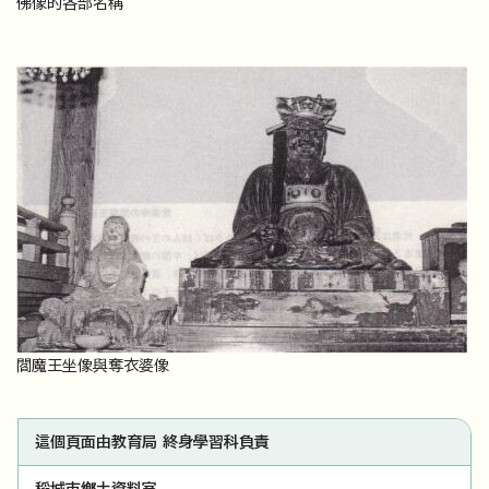
佛像的各部名稱
閻魔王坐像與奪衣婆像
這個頁面由教育局 終身學習科負責
稻城市鄉土資料室