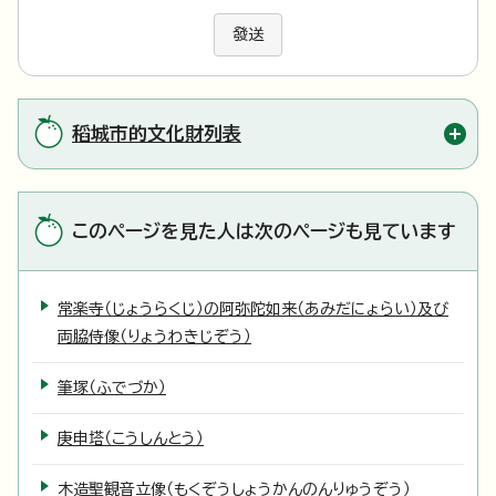
發送
稻城市的文化財列表
このページを見た人は次のページも見ています
常楽寺（じょうらくじ）の阿弥陀如来（あみだにょらい）及び
両脇侍像（りょうわきじぞう）
筆塚（ふでづか）
庚申塔（こうしんとう）
木造聖観音立像（もくぞうしょうかんのんりゅうぞう）