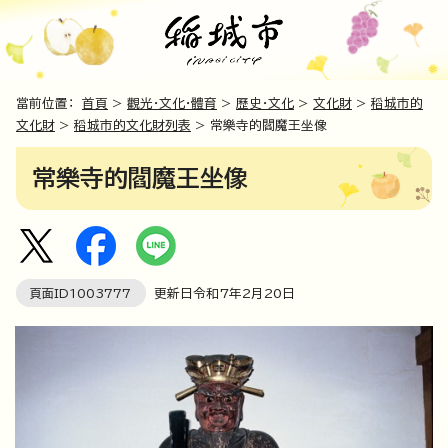
當前位置：
首頁
>
觀光・文化・體育
>
歷史・文化
>
文化財
>
稻城市的
文化財
>
稻城市的文化財列表
> 常樂寺的閻魔王坐像
常樂寺的閻魔王坐像
頁面ID
1003777
更新日令和7年2月
20
日