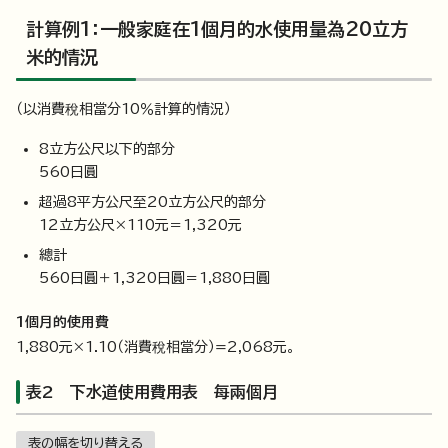
計算例1：一般家庭在1個月的水使用量為20立方
米的情況
（以消費稅相當分10％計算的情況）
8立方公尺以下的部分
560日圓
超過8平方公尺至20立方公尺的部分
12立方公尺×110元＝1,320元
總計
560日圓＋1,320日圓＝1,880日圓
1個月的使用費
1,880元×1.10（消費稅相當分）=2,068元。
表2 下水道使用費用表 每兩個月
表の幅を切り替える