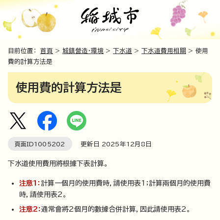
目前位置：
首頁
>
城鎮營造・環境
>
下水道
>
下水道費用相關
> 使用
費的計算方法是
使用費的計算方法是
頁面ID
1005202
更新日
2025
年
12
月8日
下水道使用費用將根據下表計算。
注意1：
計算一個月的使用費時，請使用表1；計算兩個月的使用費
時，請使用表2。
注意2：
通常會將2個月的數據合併計算，因此請使用表2。