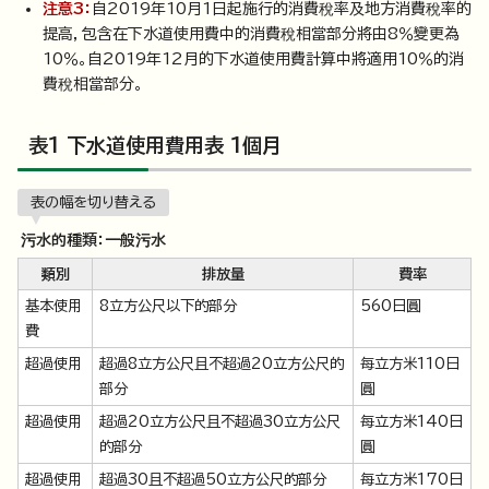
注意3：
自2019年10月1日起施行的消費稅率及地方消費稅率的
提高，包含在下水道使用費中的消費稅相當部分將由8％變更為
10％。自2019年12月的下水道使用費計算中將適用10％的消
費稅相當部分。
表1 下水道使用費用表 1個月
表の幅を切り替える
污水的種類：一般污水
類別
排放量
費率
基本使用
8立方公尺以下的部分
560日圓
費
超過使用
超過8立方公尺且不超過20立方公尺的
每立方米110日
部分
圓
超過使用
超過20立方公尺且不超過30立方公尺
每立方米140日
的部分
圓
超過使用
超過30且不超過50立方公尺的部分
每立方米170日