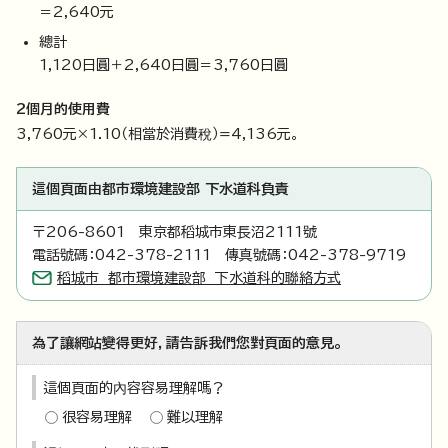
＝2,640元
總計
1,120日圓＋2,640日圓＝3,760日圓
2個月的使用費
3,760元×1.10（相當於消費稅）=4,136元。
這個頁面由都市環境建設部 下水道科負責
〒206-8601 東京都稻城市東長沼2111號
電話號碼：042-378-2111 傳真號碼：042-378-9719
稻城市 都市環境建設部 下水道科的聯絡方式
為了讓網站變得更好，請告訴我們您對頁面的意見。
這個頁面的內容容易理解嗎？
很容易理解
難以理解